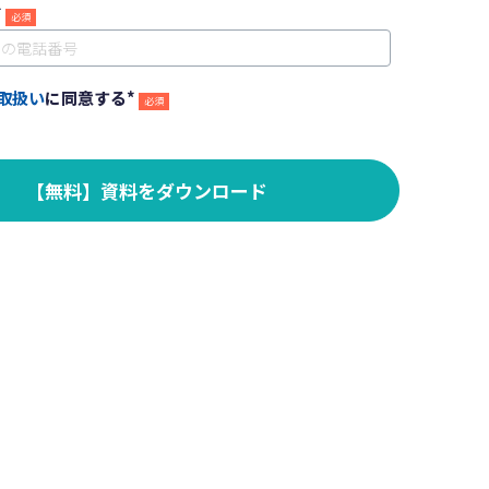
*
取扱い
に同意する
*