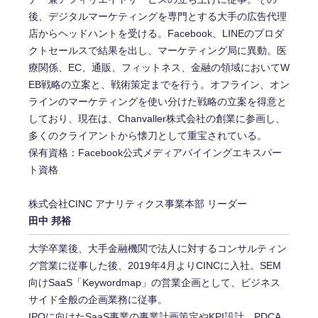
後、デジタルマーケティングを専門とする大手の広告代理
店からヘッドハントを受ける。Facebook、LINEのプロダ
クトセールスで結果を出し、マーケティング局に異動。医
療関係、EC、通販、フィットネス、金融の領域においてW
EB戦略の立案と、戦術策定までを行う。オフライン、オン
ラインのマーケティングを使い分けた戦略の立案を得意と
しており、現在は、Chanvaller株式会社の創業に参画し、
多くのクライアントから懐刀として重宝されている。
保有資格：Facebook公式メディアバイイングエキスパー
ト資格
株式会社CINC アナリティクス事業本部 リーダー
田中 邦裕
大学卒業後、大手金融機関で法人に対するコンサルティン
グ営業に従事した後、2019年4月よりCINCに入社。SEM
向けSaaS「Keywordmap」の営業企画として、ビジネス
サイド全般の企画業務に従事。
IPOに向けたSaaS事業の事業計画策定やKPI設計、PDCA