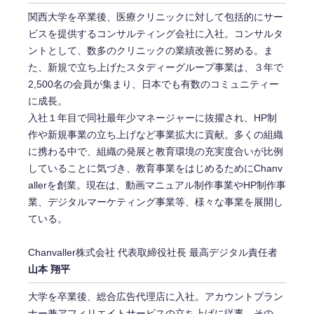
関西大学を卒業後、医療クリニックに対して包括的にサー
ビスを提供するコンサルティング会社に入社。コンサルタ
ントとして、数多のクリニックの業績改善に努める。ま
た、新規で立ち上げたスタディーグループ事業は、３年で
2,500名の会員が集まり、日本でも有数のコミュニティー
に成長。
入社１年目で同社最年少マネージャーに抜擢され、HP制
作や新規事業の立ち上げなど事業拡大に貢献。多くの組織
に携わる中で、組織の発展と教育環境の充実度合いが比例
していることに気づき、教育事業をはじめるためにChanv
allerを創業。現在は、動画マニュアル制作事業やHP制作事
業、デジタルマーケティング事業等、様々な事業を展開し
ている。
Chanvaller株式会社 代表取締役社長 最高デジタル責任者
山本 翔平
大学を卒業後、総合広告代理店に入社。アカウントプラン
ナー兼アフィリエイトサービスの立ち上げに従事。その