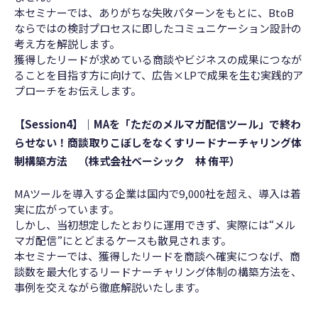
本セミナーでは、ありがちな失敗パターンをもとに、BtoB
ならではの検討プロセスに即したコミュニケーション設計の
考え方を解説します。
獲得したリードが求めている商談やビジネスの成果につなが
ることを目指す方に向けて、広告×LPで成果を生む実践的ア
プローチをお伝えします。
【Session4】｜
MAを「ただのメルマガ配信ツール」で終わ
らせない！商談取りこぼしをなくすリードナーチャリング体
制構築方法
（株式会社ベーシック
林 侑平
）
MAツールを導入する企業は国内で9,000社を超え、導入は着
実に広がっています。
しかし、当初想定したとおりに運用できず、実際には“メル
マガ配信”にとどまるケースも散見されます。
本セミナーでは、獲得したリードを商談へ確実につなげ、商
談数を最大化するリードナーチャリング体制の構築方法を、
事例を交えながら徹底解説いたします。