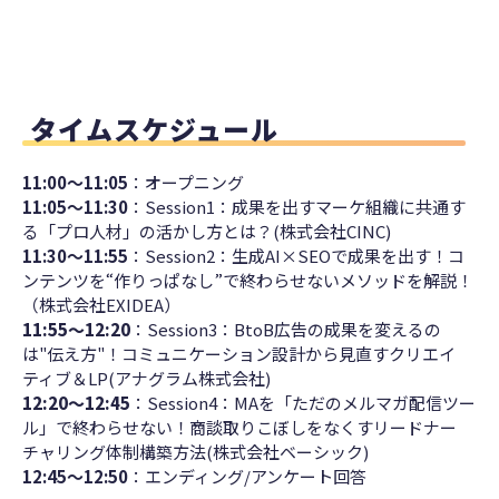
タイムスケジュール
11:00～11:05
：オープニング
11:05～11:30
：
Session1：成果を出すマーケ組織に共通す
る「プロ人材」の活かし方とは？(株式会社CINC)
11:30～11:55
：
Session2：生成AI×SEOで成果を出す！コ
ンテンツを“作りっぱなし”で終わらせないメソッドを解説！
（株式会社EXIDEA）
11:55～12:20
：Session3：
BtoB広告の成果を変えるの
は"伝え方"！コミュニケーション設計から見直すクリエイ
ティブ＆LP
(アナグラム株式会社)
12:20～12:45
：Session4：
MAを「ただのメルマガ配信ツー
ル」で終わらせない！商談取りこぼしをなくすリードナー
チャリング体制構築方法
(株式会社ベーシック)
12:45～12:50
：エンディング/アンケート回答