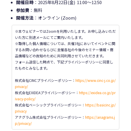
開催日時
：2025年8月22日(金) 11:00～12:50
参加費
：無料
開催方法
：オンライン (Zoom)
※本ウェビナーではZoomを利用いたします。お申し込みいただ
いた方に別途メールにてご案内いたします。
※取得した個人情報については、共催3社においてイベントに関
するお問い合わせならびに主催各社の今後のセミナー情報・商
品情報などの告知のために共同利用させていただきます。
フォーム送信した時点で、下記プライバシーポリシーに同意し
たものとみなします。
株式会社CINCプライバシーポリシー：
https://www.cinc-j.co.jp/
privacy/
株式会社EXIDEAプライバシーポリシー：
https://exidea.co.jp/pr
ivacy-policy/
株式会社ベーシックプライバシーポリシー
：
https://basicinc.jp/
privacy
アナグラム株式会社プライバシーポリシー：
https://anagrams.j
p/privacy/