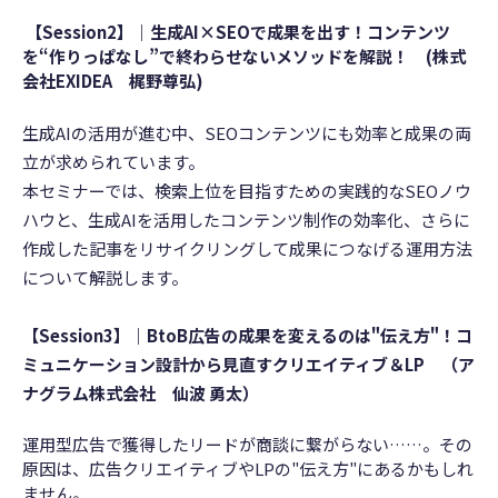
【Session2】｜
生成AI×SEOで成果を出す！コンテンツ
を“作りっぱなし”で終わらせないメソッドを解説！
(株式
会社EXIDEA 梶野尊弘)
生成AIの活用が進む中、SEOコンテンツにも効率と成果の両
立が求められています。
本セミナーでは、検索上位を目指すための実践的なSEOノウ
ハウと、生成AIを活用したコンテンツ制作の効率化、さらに
作成した記事をリサイクリングして成果につなげる運用方法
について解説します。
【Session3】｜
BtoB広告の成果を変えるのは"伝え方"！コ
ミュニケーション設計から見直すクリエイティブ＆LP
（ア
ナグラム株式会社
仙波 勇太
）
運用型広告で獲得したリードが商談に繋がらない……。その
原因は、広告クリエイティブやLPの"伝え方"にあるかもしれ
ません。